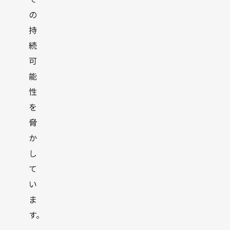
の
持
続
可
能
性
を
脅
か
し
て
い
ま
す。