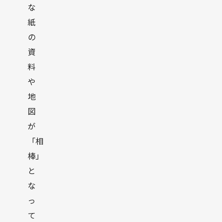
な
紙
の
資
料
や
地
図
が
「相
棒」
と
な
っ
て