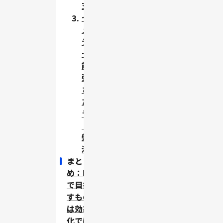
支援
セキ
ュリ
ティ
ー機
能が
強化
され
たク
ラウ
ド基
盤の
活用
まと
め：DX
で目指
すもの
は効率
化では