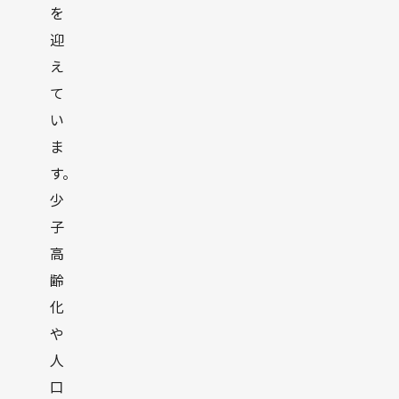
を
迎
え
て
い
ま
す。
少
子
高
齢
化
や
人
口