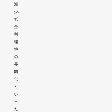
減
少、
低
金
利
環
境
の
長
期
化
と
い
っ
た