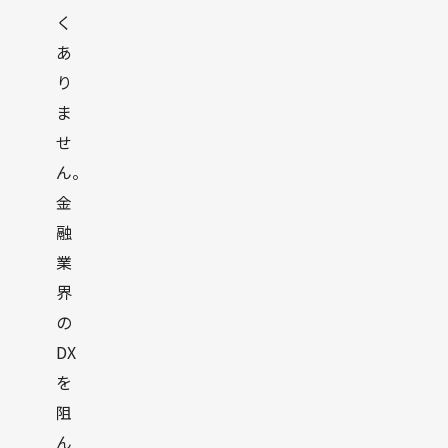
く
あ
り
ま
せ
ん。
金
融
業
界
の
DX
を
阻
ん