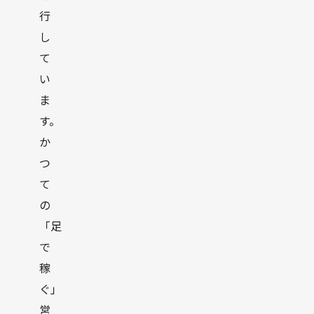
行
し
て
い
ま
す。
か
つ
て
の
「足
で
稼
ぐ」
営