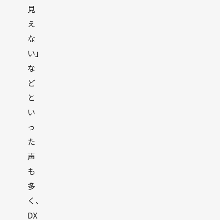
見
え
な
い」
な
ど
と
い
っ
た
声
も
多
く、
DX