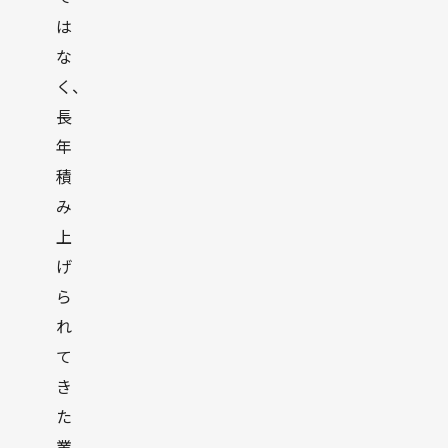
は
な
く、
長
年
積
み
上
げ
ら
れ
て
き
た
業