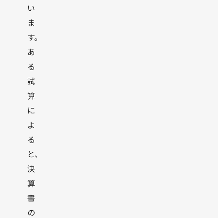
い
ま
す。
あ
る
試
算
に
よ
る
と、
決
算
書
の