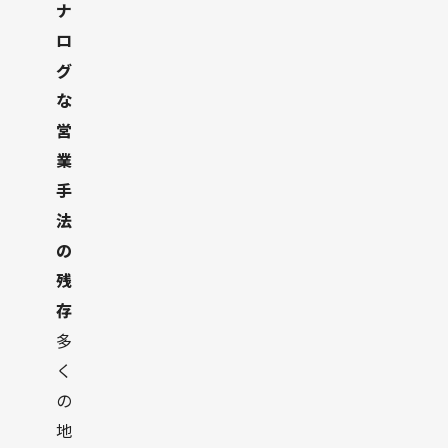
ナ
ロ
グ
な
営
業
手
法
の
残
存
多
く
の
地