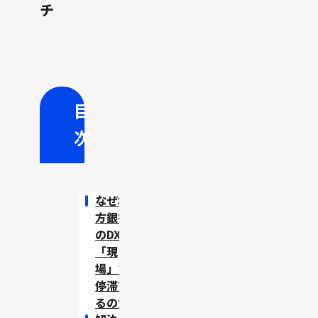
チ
目
次
なぜ地
方銀行
のDXは
「現
場」で
停滞す
るのか