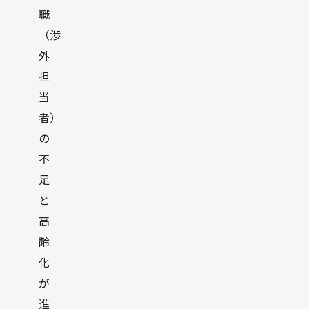
職
（渉
外
担
当
者）
の
不
足
と
高
齢
化
が
進