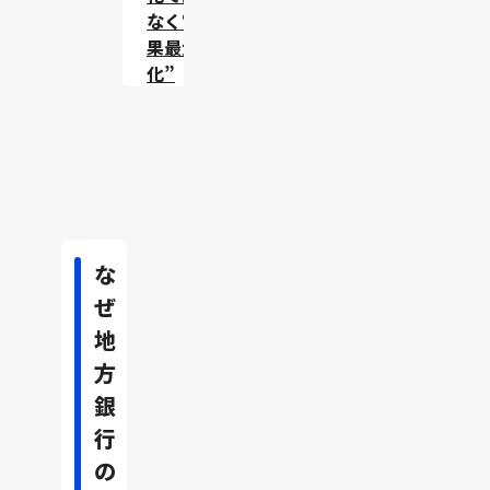
なく“成
果最大
化”
な
ぜ
地
方
銀
行
の