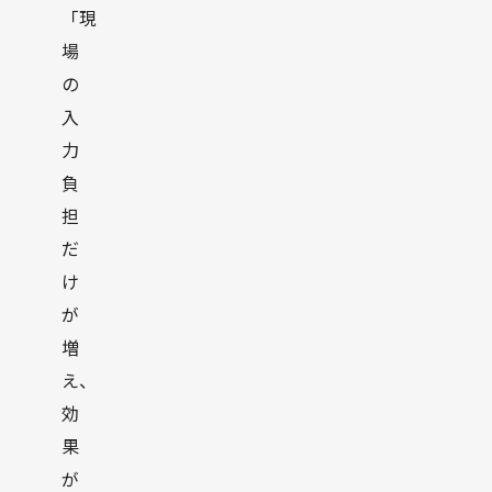
「現
場
の
入
力
負
担
だ
け
が
増
え、
効
果
が