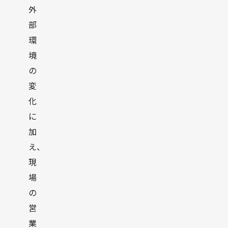
外
部
環
境
の
変
化
に
加
え、
現
場
の
営
業