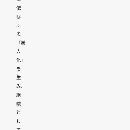
依
存
す
る
「属
人
化」
を
生
み、
組
織
と
し
て