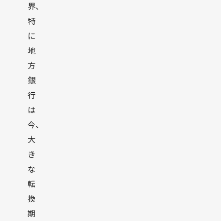
界、
特
に
地
方
銀
行
は
今、
大
き
な
転
換
期