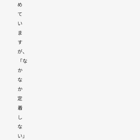
め
て
い
ま
す
が、
「な
か
な
か
定
着
し
な
い」