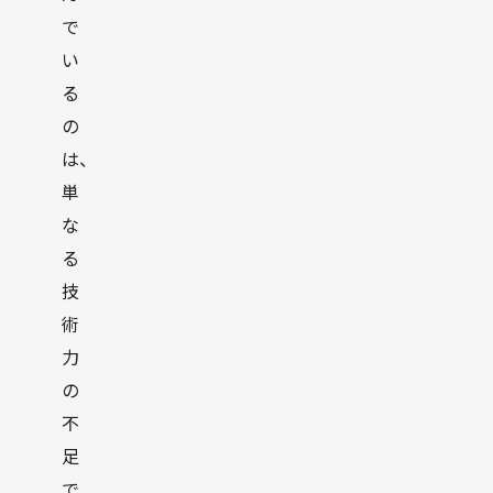
で
い
る
の
は、
単
な
る
技
術
力
の
不
足
で