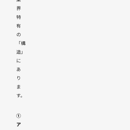
界
特
有
の
「構
造」
に
あ
り
ま
す。
①
ア