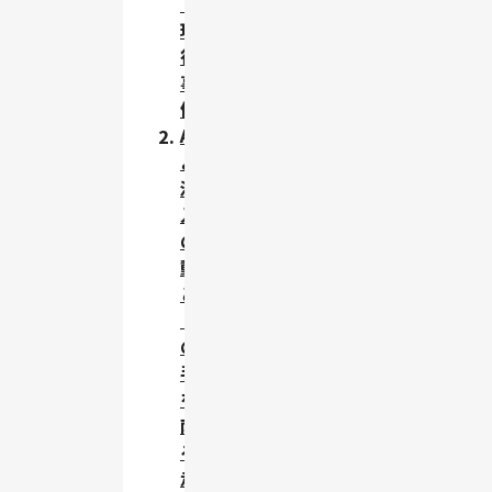
（琉
球銀
行の
事
例）
AIに
よる
活動
入力
の自
動化
と
「次
の一
手」
を指
南す
る伴
走型