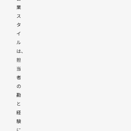
業
ス
タ
イ
ル
は、
担
当
者
の
勘
と
経
験
に