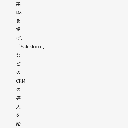
業
DX
を
掲
げ、
「Salesforce」
な
ど
の
CRM
の
導
入
を
始