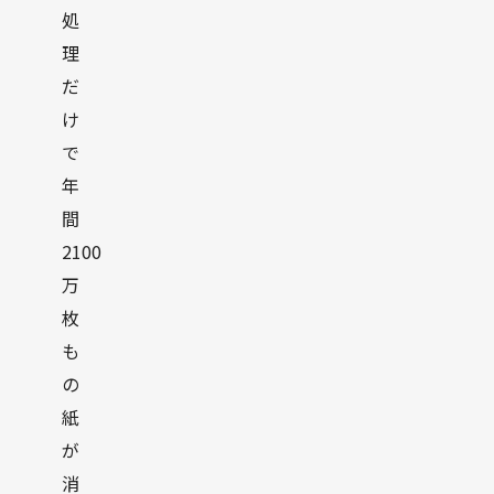
処
理
だ
け
で
年
間
2100
万
枚
も
の
紙
が
消