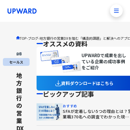
TOP
-
ブログ
-
地方銀行の営業DXを阻む「構造的課題」と解決へのアプ
オススメの資料
26
.
03
.
05
UPWARDで成果を出し
ている企業の成功事例
セールス
をご紹介
地
方
資料ダウンロードはこちら
銀
ピックアップ記事
行
の
おすすめ
SFAが定着しない5つの理由とは？
営
業職370名への調査でわかった現場
業
の本音
DX