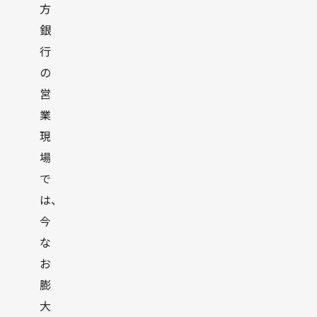
方
銀
行
の
営
業
現
場
で
は、
今
な
お
膨
大