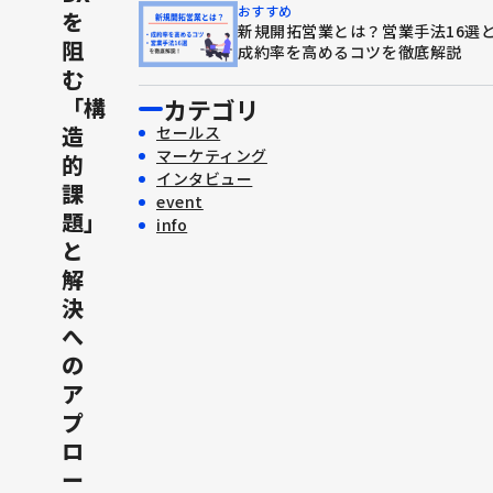
おすすめ
を
新規開拓営業とは？営業手法16選
阻
成約率を高めるコツを徹底解説
む
「構
カテゴリ
造
セールス
マーケティング
的
インタビュー
課
event
題」
info
と
解
決
へ
の
ア
プ
ロ
ー