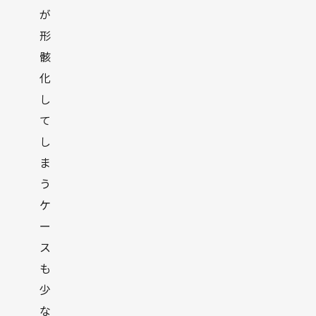
が
形
骸
化
し
て
し
ま
う
ケ
ー
ス
も
少
な