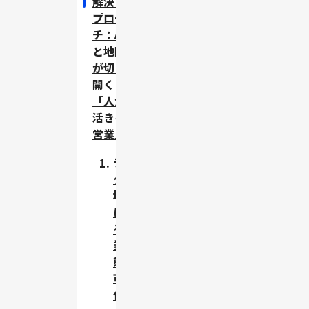
解決ア
プロー
チ：AI
と地図
が切り
開く
「人が
活きる
営業」
デジ
タル
地図
によ
る営
業実
態の
可視
化