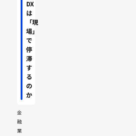
DX
は
「現
場」
で
停
滞
す
る
の
か
金
融
業