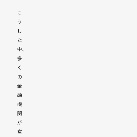
こ
う
し
た
中、
多
く
の
金
融
機
関
が
営