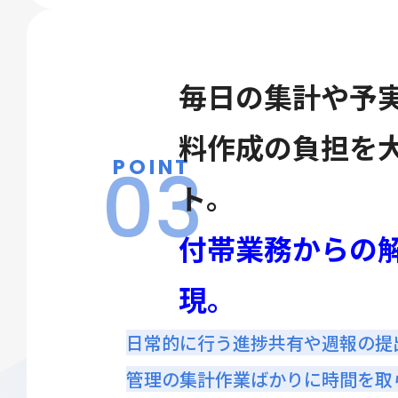
毎日の集計や予
料作成の負担を
03
POINT
ト。
付帯業務からの
現。
日常的に行う進捗共有や週報の提出、 
管理の集計作業ばかりに時間を取