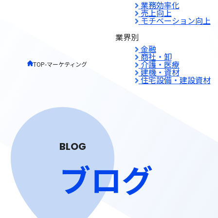
業務効率化
売上向上
モチベーション向上
業界別
金融
商社・卸
介護・医療
TOP
-
マーケティング
建機・資材
住宅設備・建設資材
BLOG
ブログ