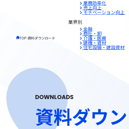
業務効率化
売上向上
モチベーション向上
業界別
金融
商社・卸
介護・医療
TOP
-
資料ダウンロード
建機・資材
住宅設備・建設資材
DOWNLOADS
資料
ダウン