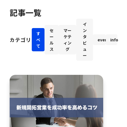
記事一覧
イ
セ
マー
ン
す
ー
ケテ
タ
カテゴリ
べ
event
info
ル
ィン
ビ
て
ス
グ
ュ
ー