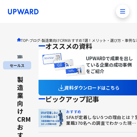
TOP
-
ブログ
-
製造業向けCRMおすすめ7選！メリット・選び方・事例な
オススメの資料
24
.
12
.
18
UPWARDで成果を出し
ている企業の成功事例
セールス
をご紹介
製
造
資料ダウンロードはこちら
業
ピックアップ記事
向
け
おすすめ
SFAが定着しない5つの理由とは？
CRM
業職370名への調査でわかった現場
お
の本音
す