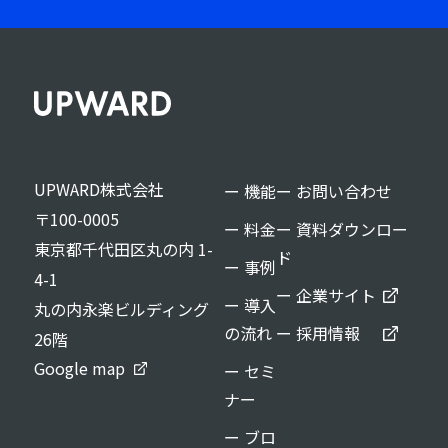
UPWARD株式会社
ー 機能
ー お問い合わせ
〒100-0005
ー 料金
ー 資料ダウンロー
東京都千代田区丸の内 1-
ド
ー 事例
4-1
ー 企業サイト
ー 導入
丸の内永楽ビルディング
の流れ
ー 採用情報
26階
Google map
ー セミ
ナー
ー ブロ