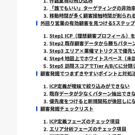
件数重視の飛び込み
「誰でもいい」ターゲティングの非効
移動時間が多く顧客接触時間が削られ
外回り営業の有効顧客を見つける5ステップ
Step1 ICP（理想顧客プロフィール）
Step2 既存顧客データから勝ちパタ
Step3 エリア×業種マトリクスで優
Step4 地図上でホワイトスペース（
Step5 訪問スコアでTier A/B/C
顧客発掘でつまずきやすいポイントと対処
ICP定義が曖昧で絞り込みができない
既存データが少なくパターン抽出でき
優先度をつけると新規開拓が後回しに
顧客発掘チェックリスト
ICP定義フェーズのチェック項目
エリア分析フェーズのチェック項目