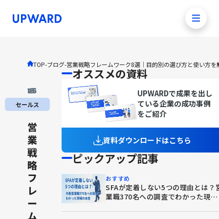
TOP
-
ブログ
-
営業戦略フレームワーク8選｜目的別の選び方と使い方を
オススメの資料
26
.
06
.
18
UPWARDで成果を出し
ている企業の成功事例
セールス
をご紹介
営
業
資料ダウンロードはこちら
戦
ピックアップ記事
略
フ
おすすめ
SFAが定着しない5つの理由とは？
レ
業職370名への調査でわかった現場
ー
の本音
ム