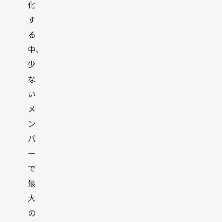
化
す
る
中、
少
な
い
メ
ン
バ
ー
で
最
大
の