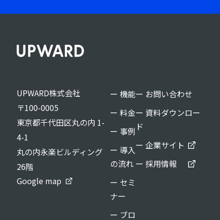
UPWARD株式会社
ー 機能
ー お問い合わせ
〒100-0005
ー 料金
ー 資料ダウンロー
東京都千代田区丸の内 1-
ド
ー 事例
4-1
ー 企業サイト
ー 導入
丸の内永楽ビルディング
の流れ
ー 採用情報
26階
Google map
ー セミ
ナー
ー ブロ